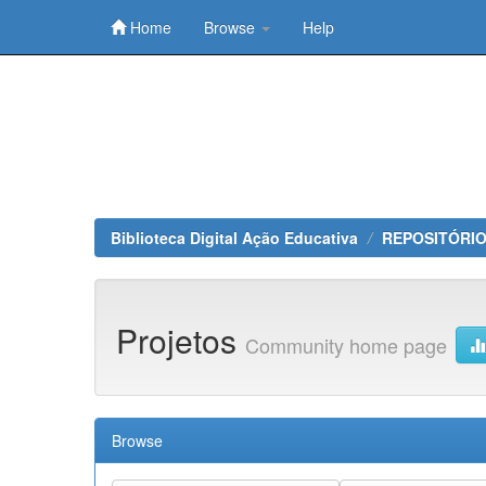
Home
Browse
Help
Skip
navigation
Biblioteca Digital Ação Educativa
REPOSITÓRIO
Projetos
Community home page
Browse