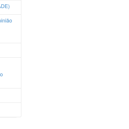
JADE)
inião
ão