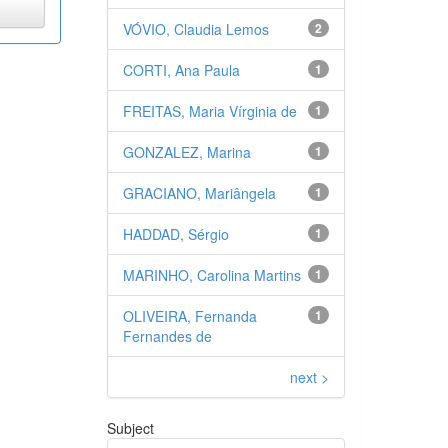
VÓVIO, Claudia Lemos
2
CORTI, Ana Paula
1
FREITAS, Maria Vírginia de
1
GONZALEZ, Marina
1
GRACIANO, Mariângela
1
HADDAD, Sérgio
1
MARINHO, Carolina Martins
1
OLIVEIRA, Fernanda
1
Fernandes de
next >
Subject