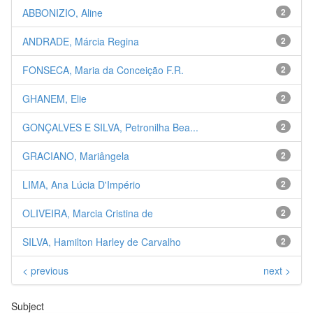
ABBONIZIO, Aline
2
ANDRADE, Márcia Regina
2
FONSECA, Maria da Conceição F.R.
2
GHANEM, Elie
2
GONÇALVES E SILVA, Petronilha Bea...
2
GRACIANO, Mariângela
2
LIMA, Ana Lúcia D'Império
2
OLIVEIRA, Marcia Cristina de
2
SILVA, Hamilton Harley de Carvalho
2
< previous
next >
Subject