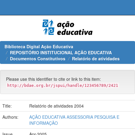
Skip
navigation
Biblioteca Digital Ação Educativa
REPOSITÓRIO INSTITUCIONAL AÇÃO EDUCATIVA
Documentos Constitutivos
Relatório de atividades
Please use this identifier to cite or link to this item:
http://bdae.org.br/jspui/handle/123456789/2421
Title:
Relatório de atividades 2004
Authors:
AÇÃO EDUCATIVA ASSESSORIA PESQUISA E
INFORMAÇÃO
Issue
Apr-2005