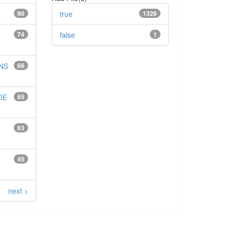
90
true
1326
74
false
1
NS
66
DE
65
63
45
next >