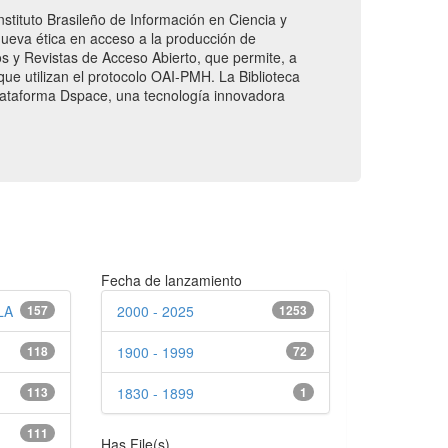
nstituto Brasileño de Información en Ciencia y
 nueva ética en acceso a la producción de
ios y Revistas de Acceso Abierto, que permite, a
 que utilizan el protocolo OAI-PMH. La Biblioteca
 plataforma Dspace, una tecnología innovadora
Fecha de lanzamiento
LA
157
2000 - 2025
1253
118
1900 - 1999
72
113
1830 - 1899
1
111
Has File(s)