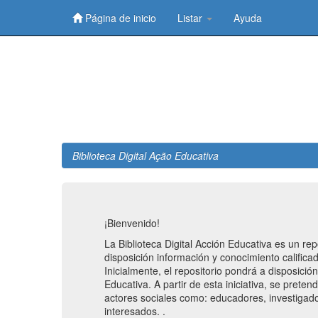
Página de inicio
Listar
Ayuda
Skip
navigation
Biblioteca Digital Ação Educativa
¡Bienvenido!
La Biblioteca Digital Acción Educativa es un re
disposición información y conocimiento califica
Inicialmente, el repositorio pondrá a disposici
Educativa. A partir de esta iniciativa, se prete
actores sociales como: educadores, investigado
interesados. .