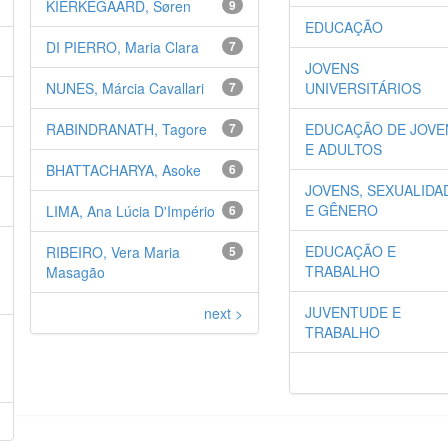
KIERKEGAARD, Søren
9
EDUCAÇÃO
DI PIERRO, Maria Clara
7
JOVENS
NUNES, Márcia Cavallari
7
UNIVERSITÁRIOS
RABINDRANATH, Tagore
7
EDUCAÇÃO DE JOVE
E ADULTOS
BHATTACHARYA, Asoke
6
JOVENS, SEXUALIDA
E GÊNERO
LIMA, Ana Lúcia D'Império
6
EDUCAÇÃO E
RIBEIRO, Vera Maria
5
TRABALHO
Masagão
JUVENTUDE E
next >
TRABALHO