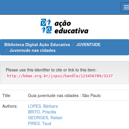
Skip
navigation
Biblioteca Digital Ação Educativa
JUVENTUDE
Juventude nas cidades
Please use this identifier to cite or link to this item:
http://bdae.org.br/jspui/handle/123456789/3137
Title:
Guia juventude nas cidades : São Paulo
Authors:
LOPES, Bárbara
BRITO, Priscilla
GEORGES, Rafael
PIRES, Tauá