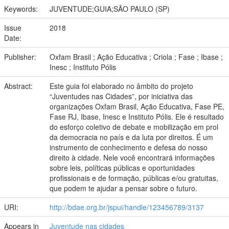
Keywords:
JUVENTUDE;GUIA;SÃO PAULO (SP)
Issue
2018
Date:
Publisher:
Oxfam Brasil ; Ação Educativa ; Criola ; Fase ; Ibase ;
Inesc ; Instituto Pólis
Abstract:
Este guia foi elaborado no âmbito do projeto
“Juventudes nas Cidades”, por iniciativa das
organizações Oxfam Brasil, Ação Educativa, Fase PE,
Fase RJ, Ibase, Inesc e Instituto Pólis. Ele é resultado
do esforço coletivo de debate e mobilização em prol
da democracia no país e da luta por direitos. É um
instrumento de conhecimento e defesa do nosso
direito à cidade. Nele você encontrará informações
sobre leis, políticas públicas e oportunidades
profissionais e de formação, públicas e/ou gratuitas,
que podem te ajudar a pensar sobre o futuro.
URI:
http://bdae.org.br/jspui/handle/123456789/3137
Appears in
Juventude nas cidades