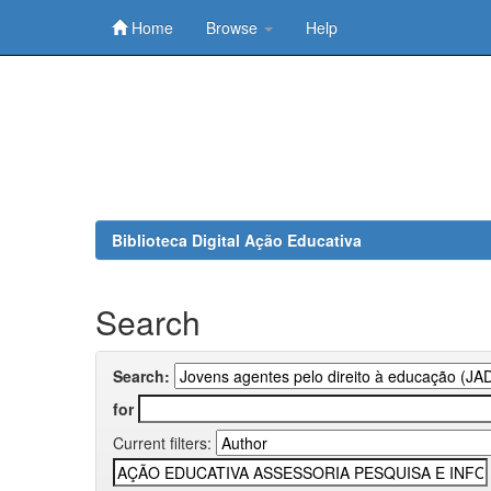
Home
Browse
Help
Skip
navigation
Biblioteca Digital Ação Educativa
Search
Search:
for
Current filters: