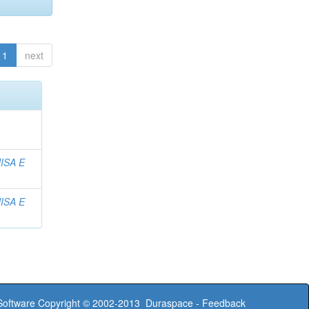
1
next
ISA E
ISA E
oftware
Copyright © 2002-2013
Duraspace
-
Feedback