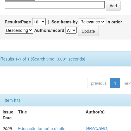
Results/Page
|
Sort items by
In order
Authors/record
Results 1-1 of 1 (Search time: 0.001 seconds).
previous
1
nex
Item hits:
Issue
Title
Author(s)
Date
2005
Educação também direito
GRACIANO,