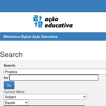
Skip
navigation
Biblioteca Digital Ação Educativa
Search
Search:
for
Current filters: