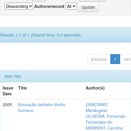
Authors/record
Results 1-1 of 1 (Search time: 0.0 seconds).
previous
1
nex
Item hits:
Issue
Title
Author(s)
Date
2005
Educação também direito
GRACIANO,
humano
Mariângela
;
OLIVEIRA, Fernanda
Fernandes de
;
MARINHO, Carolina