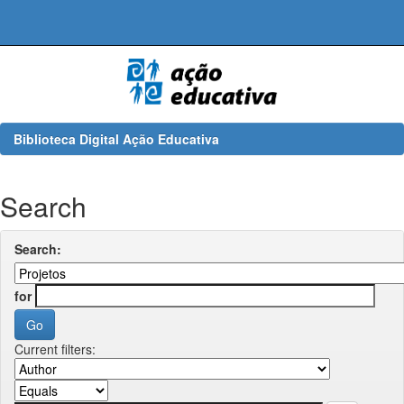
Skip
navigation
Biblioteca Digital Ação Educativa
Search
Search:
for
Current filters: