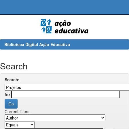
Skip
navigation
Biblioteca Digital Ação Educativa
Search
Search:
for
Current filters: