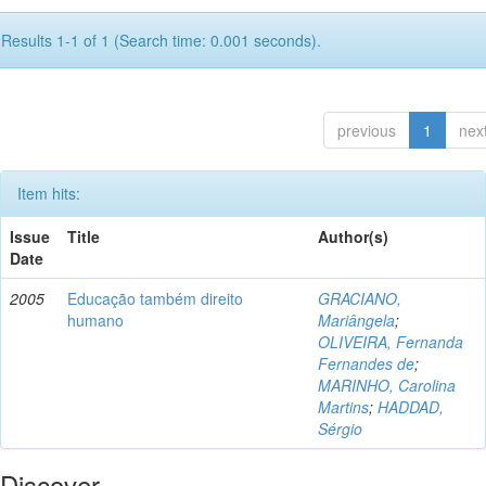
Results 1-1 of 1 (Search time: 0.001 seconds).
previous
1
nex
Item hits:
Issue
Title
Author(s)
Date
2005
Educação também direito
GRACIANO,
humano
Mariângela
;
OLIVEIRA, Fernanda
Fernandes de
;
MARINHO, Carolina
Martins
;
HADDAD,
Sérgio
Discover