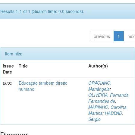
Results 1-1 of 1 (Search time: 0.0 seconds).
previous
1
nex
Item hits:
Issue
Title
Author(s)
Date
2005
Educação também direito
GRACIANO,
humano
Mariângela
;
OLIVEIRA, Fernanda
Fernandes de
;
MARINHO, Carolina
Martins
;
HADDAD,
Sérgio
Discover