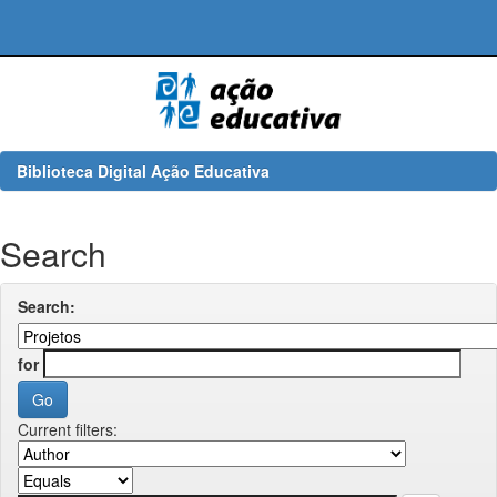
Skip
navigation
Biblioteca Digital Ação Educativa
Search
Search:
for
Current filters: