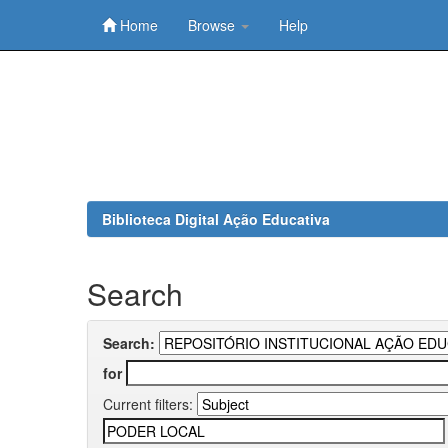
Home
Browse
Help
Skip
navigation
Biblioteca Digital Ação Educativa
Search
Search:
for
Current filters: