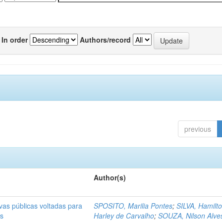
In order
Authors/record
previous
Author(s)
ivas públicas voltadas para
SPOSITO, Marilia Pontes
;
SILVA, Hamilt
as
Harley de Carvalho
;
SOUZA, Nilson Alve