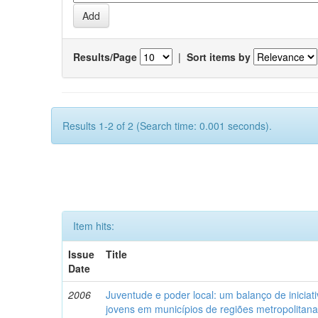
Results/Page
|
Sort items by
Results 1-2 of 2 (Search time: 0.001 seconds).
Item hits:
Issue
Title
Date
2006
Juventude e poder local: um balanço de iniciat
jovens em municípios de regiões metropolitan