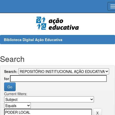
Skip
navigation
Biblioteca Digital Ação Educativa
Search
Search:
for
Current filters: