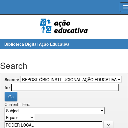
Skip
navigation
Biblioteca Digital Ação Educativa
Search
Search:
for
Current filters: