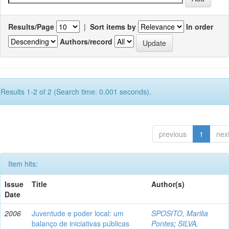
Results/Page
|
Sort items by
In order
Authors/record
Results 1-2 of 2 (Search time: 0.001 seconds).
previous
1
nex
Item hits:
Issue
Title
Author(s)
Date
2006
Juventude e poder local: um
SPOSITO, Marilia
balanço de iniciativas públicas
Pontes
;
SILVA,