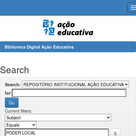
Skip
navigation
Biblioteca Digital Ação Educativa
Search
Search:
for
Current filters: