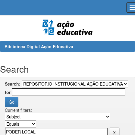
Skip
navigation
Biblioteca Digital Ação Educativa
Search
Search:
for
Current filters: