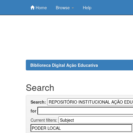
Home
Browse
Help
Skip
navigation
Biblioteca Digital Ação Educativa
Search
Search:
for
Current filters: