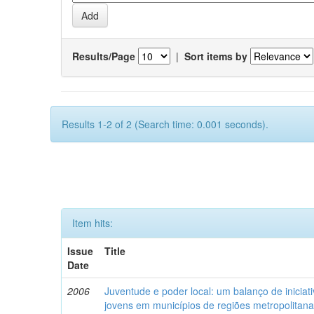
Results/Page
|
Sort items by
Results 1-2 of 2 (Search time: 0.001 seconds).
Item hits:
Issue
Title
Date
2006
Juventude e poder local: um balanço de iniciat
jovens em municípios de regiões metropolitan