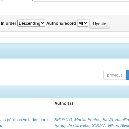
In order
Authors/record
previous
Author(s)
ivas públicas voltadas para
SPOSITO, Marilia Pontes
;
SILVA, Hamilt
as
Harley de Carvalho
;
SOUZA, Nilson Alve