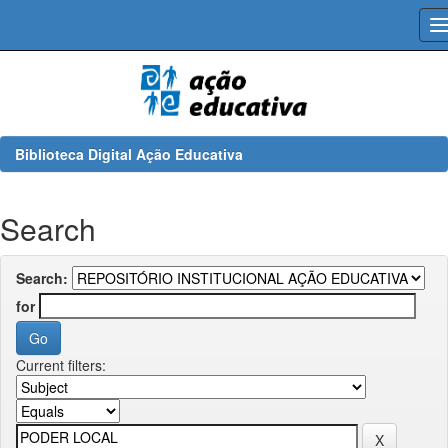
Skip
navigation
Biblioteca Digital Ação Educativa
Search
Search:
for
Current filters: