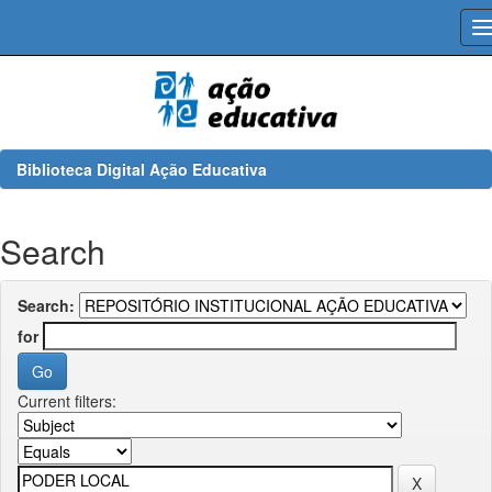
Skip
navigation
Biblioteca Digital Ação Educativa
Search
Search:
for
Current filters: