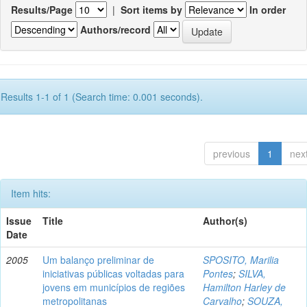
Results/Page
|
Sort items by
In order
Authors/record
Results 1-1 of 1 (Search time: 0.001 seconds).
previous
1
nex
Item hits:
Issue
Title
Author(s)
Date
2005
Um balanço preliminar de
SPOSITO, Marilia
iniciativas públicas voltadas para
Pontes
;
SILVA,
jovens em municípios de regiões
Hamilton Harley de
metropolitanas
Carvalho
;
SOUZA,