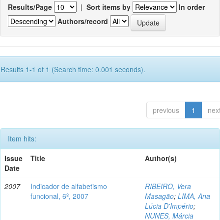
Results/Page
|
Sort items by
In order
Authors/record
Results 1-1 of 1 (Search time: 0.001 seconds).
previous
1
nex
Item hits:
Issue
Title
Author(s)
Date
2007
Indicador de alfabetismo
RIBEIRO, Vera
funcional, 6º, 2007
Masagão
;
LIMA, Ana
Lúcia D'Império
;
NUNES, Márcia