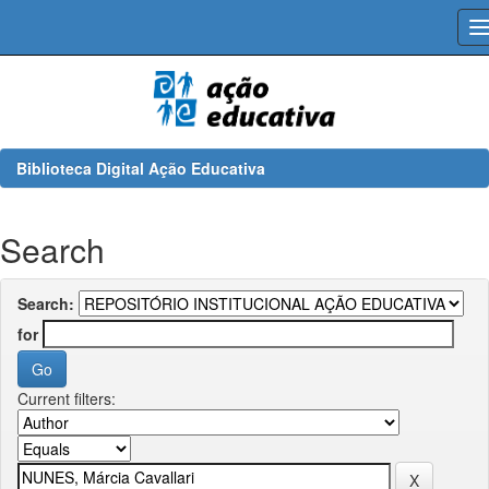
Skip
navigation
Biblioteca Digital Ação Educativa
Search
Search:
for
Current filters: