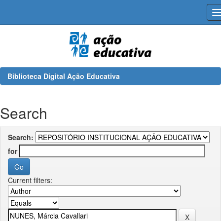
Skip
navigation
Biblioteca Digital Ação Educativa
Search
Search:
for
Current filters: