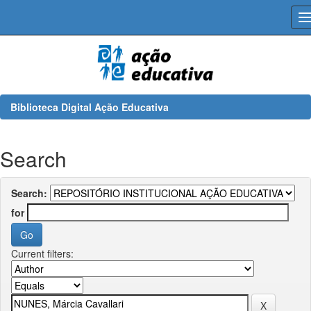
Skip
navigation
Biblioteca Digital Ação Educativa
Search
Search:
for
Current filters: