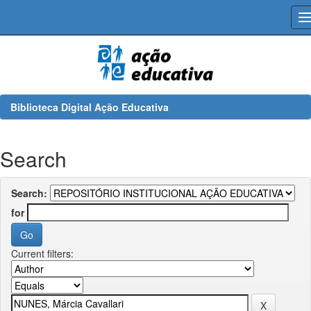
Skip
navigation
Biblioteca Digital Ação Educativa
Search
Search:
for
Current filters: