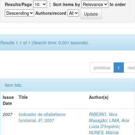
Results/Page
|
Sort items by
In order
Authors/record
Results 1-1 of 1 (Search time: 0.001 seconds).
previous
1
nex
Item hits:
Issue
Title
Author(s)
Date
2007
Indicador de alfabetismo
RIBEIRO, Vera
funcional, 6º, 2007
Masagão
;
LIMA, Ana
Lúcia D'Império
;
NUNES, Márcia