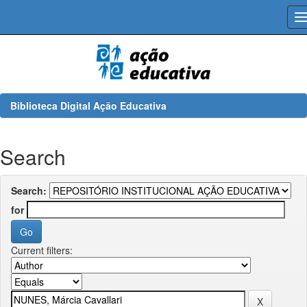
Skip
navigation
Biblioteca Digital Ação Educativa
Search
Search:
for
Current filters: