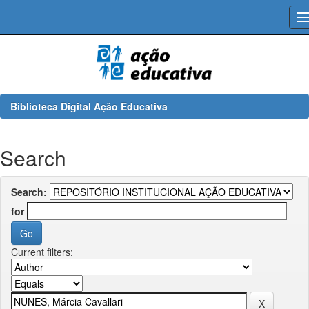
Skip
navigation
Biblioteca Digital Ação Educativa
Search
Search:
for
Current filters: