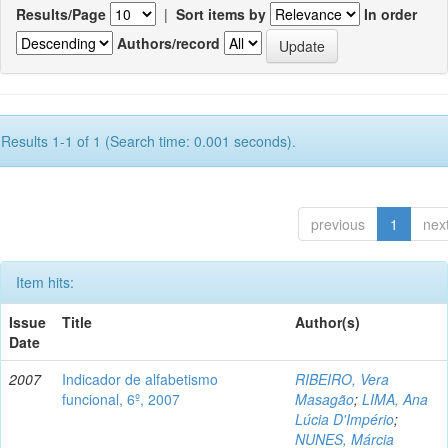
Results/Page
|
Sort items by
In order
Authors/record
Results 1-1 of 1 (Search time: 0.001 seconds).
previous
1
nex
Item hits:
Issue
Title
Author(s)
Date
2007
Indicador de alfabetismo
RIBEIRO, Vera
funcional, 6º, 2007
Masagão
;
LIMA, Ana
Lúcia D'Império
;
NUNES, Márcia