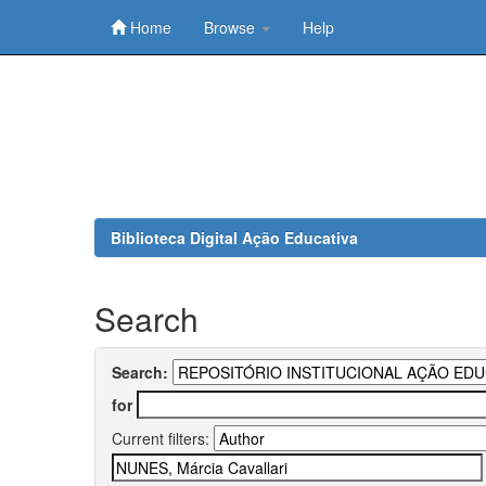
Home
Browse
Help
Skip
navigation
Biblioteca Digital Ação Educativa
Search
Search:
for
Current filters: