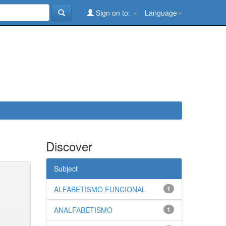
Sign on to:
Language
Discover
Subject
ALFABETISMO FUNCIONAL
1
ANALFABETISMO
1