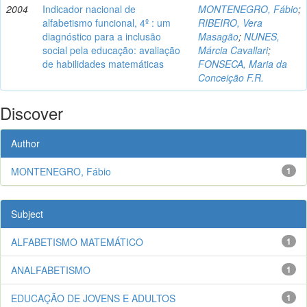
2004
Indicador nacional de
MONTENEGRO, Fábio
;
alfabetismo funcional, 4º : um
RIBEIRO, Vera
diagnóstico para a inclusão
Masagão
;
NUNES,
social pela educação: avaliação
Márcia Cavallari
;
de habilidades matemáticas
FONSECA, Maria da
Conceição F.R.
Discover
Author
MONTENEGRO, Fábio
1
Subject
ALFABETISMO MATEMÁTICO
1
ANALFABETISMO
1
EDUCAÇÃO DE JOVENS E ADULTOS
1