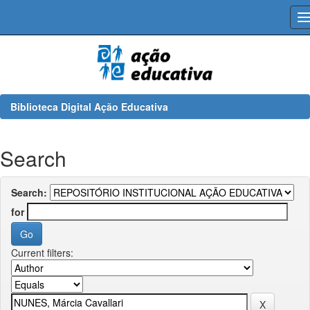
Skip
navigation
Biblioteca Digital Ação Educativa
Search
Search:
for
Current filters: