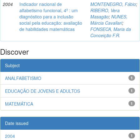
2004
Indicador nacional de
MONTENEGRO, Fábio
;
alfabetismo funcional, 4º : um
RIBEIRO, Vera
diagnóstico para a inclusão
Masagão
;
NUNES,
social pela educação: avaliação
Márcia Cavallari
;
de habilidades matemáticas
FONSECA, Maria da
Conceição F.R.
Discover
Subject
ANALFABETISMO
1
EDUCAÇÃO DE JOVENS E ADULTOS
1
MATEMÁTICA
1
Date issued
2004
1