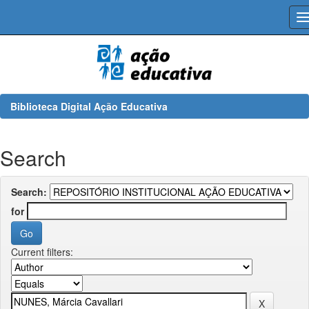
Skip
navigation
Biblioteca Digital Ação Educativa
Search
Search:
for
Current filters: