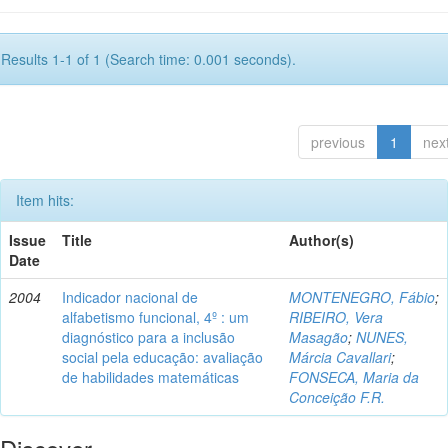
Results 1-1 of 1 (Search time: 0.001 seconds).
previous
1
nex
Item hits:
Issue
Title
Author(s)
Date
2004
Indicador nacional de
MONTENEGRO, Fábio
;
alfabetismo funcional, 4º : um
RIBEIRO, Vera
diagnóstico para a inclusão
Masagão
;
NUNES,
social pela educação: avaliação
Márcia Cavallari
;
de habilidades matemáticas
FONSECA, Maria da
Conceição F.R.