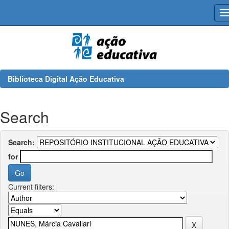
Skip
navigation
Biblioteca Digital Ação Educativa
Search
Search:
for
Current filters: