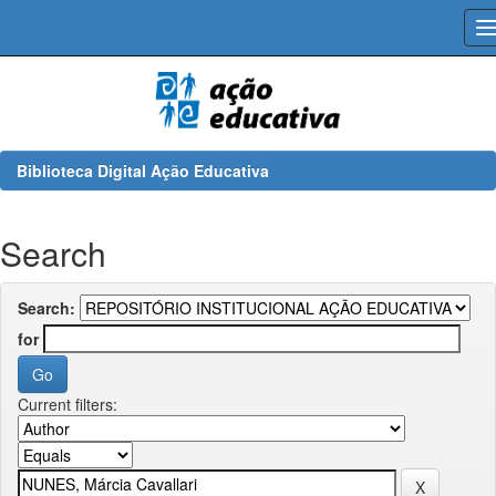
Skip
navigation
Biblioteca Digital Ação Educativa
Search
Search:
for
Current filters: