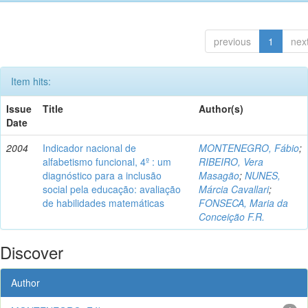
previous
1
nex
Item hits:
Issue
Title
Author(s)
Date
2004
Indicador nacional de
MONTENEGRO, Fábio
;
alfabetismo funcional, 4º : um
RIBEIRO, Vera
diagnóstico para a inclusão
Masagão
;
NUNES,
social pela educação: avaliação
Márcia Cavallari
;
de habilidades matemáticas
FONSECA, Maria da
Conceição F.R.
Discover
Author