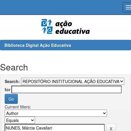
Skip
navigation
Biblioteca Digital Ação Educativa
Search
Search:
for
Current filters: