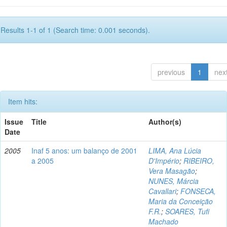
Results 1-1 of 1 (Search time: 0.001 seconds).
previous
1
nex
Item hits:
Issue
Title
Author(s)
Date
2005
Inaf 5 anos: um balanço de 2001
LIMA, Ana Lúcia
a 2005
D'Império
;
RIBEIRO,
Vera Masagão
;
NUNES, Márcia
Cavallari
;
FONSECA,
Maria da Conceição
F.R.
;
SOARES, Tufi
Machado