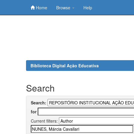
Home
Browse
Help
Skip
navigation
Biblioteca Digital Ação Educativa
Search
Search:
for
Current filters: