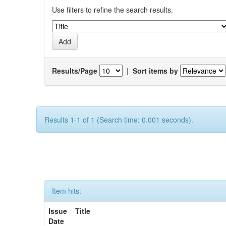
Use filters to refine the search results.
Results/Page
|
Sort items by
Results 1-1 of 1 (Search time: 0.001 seconds).
Item hits:
Issue
Title
Date