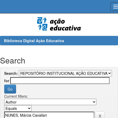
Skip
navigation
Biblioteca Digital Ação Educativa
Search
Search:
for
Current filters: