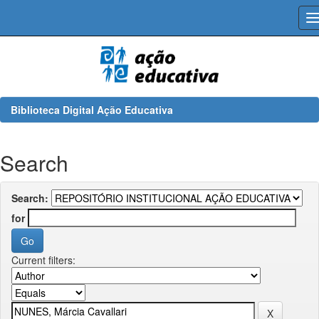
Skip
navigation
Biblioteca Digital Ação Educativa
Search
Search:
for
Current filters: