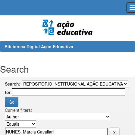
Skip
navigation
Biblioteca Digital Ação Educativa
Search
Search:
for
Current filters: