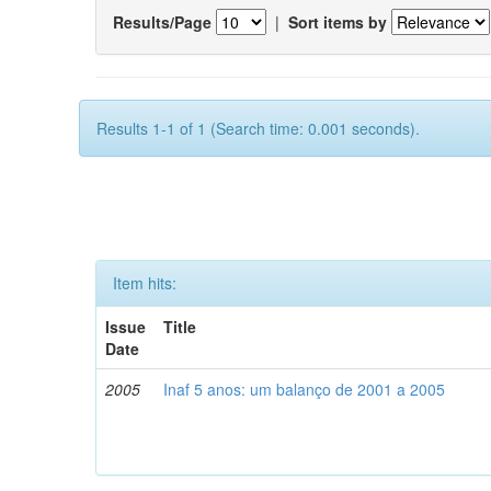
Results/Page
|
Sort items by
Results 1-1 of 1 (Search time: 0.001 seconds).
Item hits:
Issue
Title
Date
2005
Inaf 5 anos: um balanço de 2001 a 2005