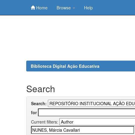
Home
Browse
Help
Skip
navigation
Biblioteca Digital Ação Educativa
Search
Search:
for
Current filters: