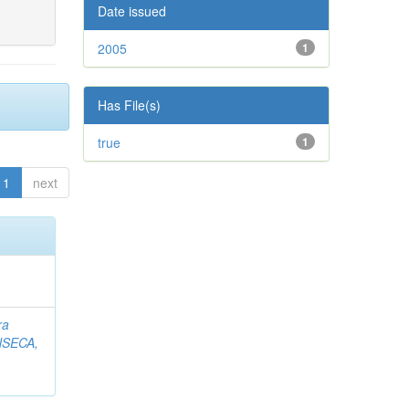
Date issued
2005
1
Has File(s)
true
1
1
next
ra
SECA,