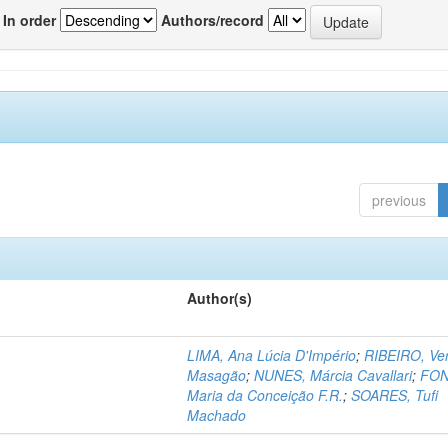
In order
Authors/record
previous
Author(s)
LIMA, Ana Lúcia D'Império
;
RIBEIRO, Ve
Masagão
;
NUNES, Márcia Cavallari
;
FON
Maria da Conceição F.R.
;
SOARES, Tufi
Machado