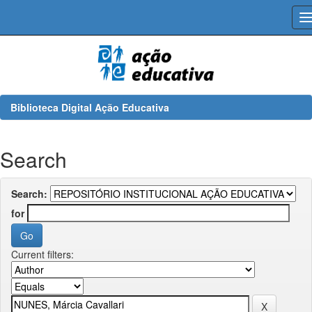
Skip
navigation
Biblioteca Digital Ação Educativa
Search
Search:
for
Current filters: