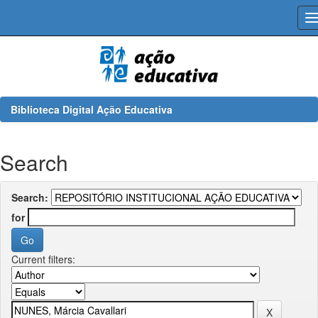
Skip
navigation
Biblioteca Digital Ação Educativa
Search
Search:
for
Current filters: