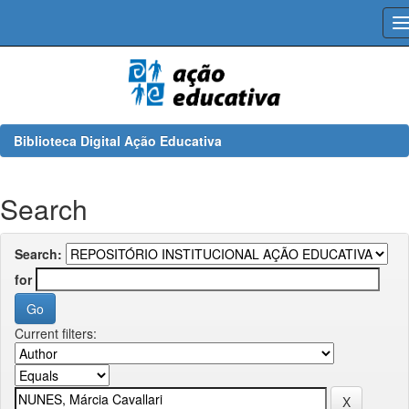
Skip
navigation
Biblioteca Digital Ação Educativa
Search
Search:
for
Current filters: