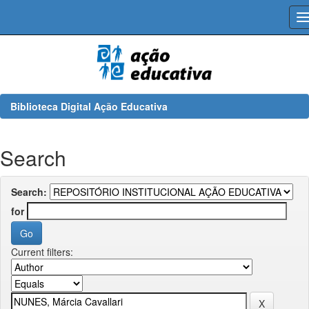
Skip
navigation
Biblioteca Digital Ação Educativa
Search
Search:
for
Current filters: