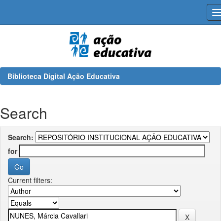
Skip
navigation
Biblioteca Digital Ação Educativa
Search
Search:
for
Current filters: