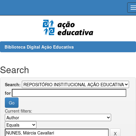
Skip
navigation
Biblioteca Digital Ação Educativa
Search
Search:
for
Current filters: