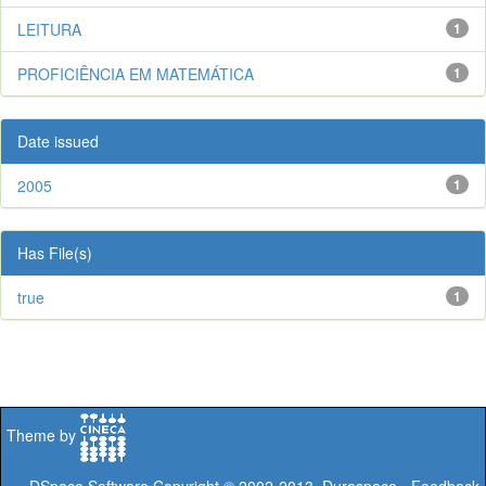
LEITURA
1
PROFICIÊNCIA EM MATEMÁTICA
1
Date issued
2005
1
Has File(s)
true
1
Theme by
DSpace Software
Copyright © 2002-2013
Duraspace
-
Feedback