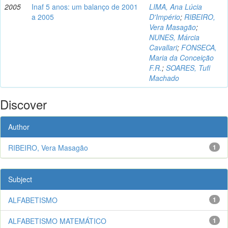
2005
Inaf 5 anos: um balanço de 2001
LIMA, Ana Lúcia
a 2005
D'Império
;
RIBEIRO,
Vera Masagão
;
NUNES, Márcia
Cavallari
;
FONSECA,
Maria da Conceição
F.R.
;
SOARES, Tufi
Machado
Discover
Author
RIBEIRO, Vera Masagão
1
Subject
ALFABETISMO
1
ALFABETISMO MATEMÁTICO
1