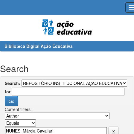
Skip
navigation
Biblioteca Digital Ação Educativa
Search
Search:
for
Current filters: