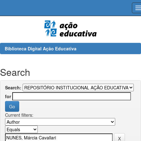
Skip
navigation
Biblioteca Digital Ação Educativa
Search
Search:
for
Current filters: