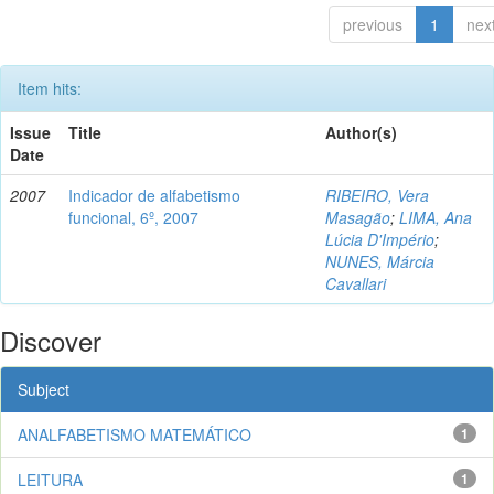
previous
1
nex
Item hits:
Issue
Title
Author(s)
Date
2007
Indicador de alfabetismo
RIBEIRO, Vera
funcional, 6º, 2007
Masagão
;
LIMA, Ana
Lúcia D'Império
;
NUNES, Márcia
Cavallari
Discover
Subject
ANALFABETISMO MATEMÁTICO
1
LEITURA
1