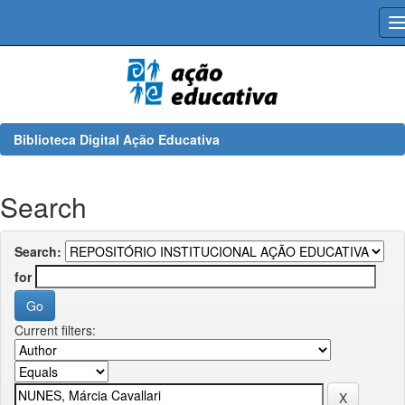
Skip
navigation
Biblioteca Digital Ação Educativa
Search
Search:
for
Current filters: