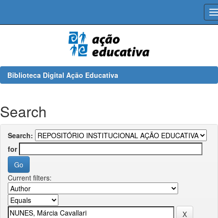
Skip
navigation
Biblioteca Digital Ação Educativa
Search
Search:
for
Current filters: