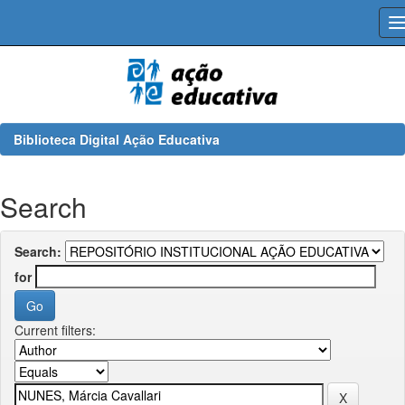
Skip
navigation
Biblioteca Digital Ação Educativa
Search
Search:
for
Current filters: