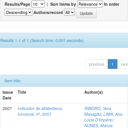
Results/Page
|
Sort items by
In order
Authors/record
Results 1-1 of 1 (Search time: 0.001 seconds).
previous
1
nex
Item hits:
Issue
Title
Author(s)
Date
2007
Indicador de alfabetismo
RIBEIRO, Vera
funcional, 6º, 2007
Masagão
;
LIMA, Ana
Lúcia D'Império
;
NUNES, Márcia