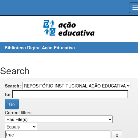
Skip
navigation
Biblioteca Digital Ação Educativa
Search
Search:
for
Current filters: