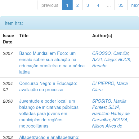
previous
1
2
3
4
...
35
nex
Item hits:
Issue
Title
Author(s)
Date
2007
Banco Mundial em Foco: um
CROSSO, Camilla
;
ensaio sobre sua atuação na
AZZI, Diego
;
BOCK,
educação brasileira e na américa
Renato
latina
2004-
Concurso Negro e Educação:
DI PIERRO, Maria
02
avaliação do processo
Clara
2006
Juventude e poder local: um
SPOSITO, Marilia
balanço de iniciativas públicas
Pontes
;
SILVA,
voltadas para jovens em
Hamilton Harley de
municípios de regiões
Carvalho
;
SOUZA,
metropolitanas
Nilson Alves de
2003
Alfabetização e analfabetismo:
-