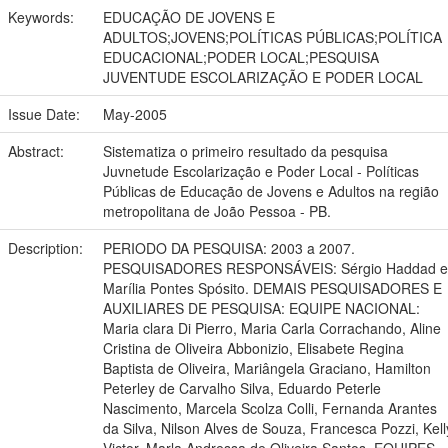
Keywords:
EDUCAÇÃO DE JOVENS E
ADULTOS;JOVENS;POLÍTICAS PÚBLICAS;POLÍTICA
EDUCACIONAL;PODER LOCAL;PESQUISA
JUVENTUDE ESCOLARIZAÇÃO E PODER LOCAL
Issue Date:
May-2005
Abstract:
Sistematiza o primeiro resultado da pesquisa
Juvnetude Escolarização e Poder Local - Políticas
Públicas de Educação de Jovens e Adultos na região
metropolitana de João Pessoa - PB.
Description:
PERIODO DA PESQUISA: 2003 a 2007.
PESQUISADORES RESPONSÁVEIS: Sérgio Haddad e
Marília Pontes Spósito. DEMAIS PESQUISADORES E
AUXILIARES DE PESQUISA: EQUIPE NACIONAL:
Maria clara Di Pierro, Maria Carla Corrachando, Aline
Cristina de Oliveira Abbonizio, Elisabete Regina
Baptista de Oliveira, Mariângela Graciano, Hamilton
Peterley de Carvalho Silva, Eduardo Peterle
Nascimento, Marcela Scolza Colli, Fernanda Arantes
da Silva, Nilson Alves de Souza, Francesca Pozzi, Kell
Victor, Marla Andressa de Oliveira Santos. EQUIPES