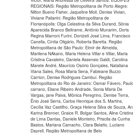
REGIONAIS: Região Metropolitana de Porto Alegre:
Nilton Bueno Fisher, Jaqueline Moll, Denise Vivian,
Viviane Paliarini. Região Metropolitana de
Florianópolis: Olga Celestina da Silva Durand, Sônia
Aparecida Branco Beltrame, Antônio Munarim, Doris
Regina Marroni Furini, Donizeti José Lima, Francisco
Canella, Cíntia Oligário, Roberta Baretta. Região
Metropolitana de São Paulo: Elmir de Almeida,
Marilena NAkano, Maria Helena Villar e Villar, Maria
Cristina Cavaleiro, Daniela Assensio Galdi, Carolina
Marete André, Maurício Osório Gonçales, Nataliana
Viana Sales, Rosa Maria Sena, Fabieane Buzzo
Carrion, Denise Rodrigues Cambuí. Região
Metropolitana do Rio de Janeiro: Osmar Fávero, Paul
carrano, Eliane Ribeiro Andrade, Sonia Maria De
Vargas, jane Paiva, Mônica Peregrino, Denise Terra,
Ênio José Serra, Carlos Henrique dos S. Martins,
Cecília Vaz Castilho, Graça Helena Silva de Souza, A
Karina Brenner, Graice R. Bolgar Santos, Aline Cristin
de Lima Dantas, Daniele Monteiro, Priscila da Cunha
Bastos, Mariana Camacho, Clara Belatto, Luciano
Dayrell. Região Metropolitana de Belo