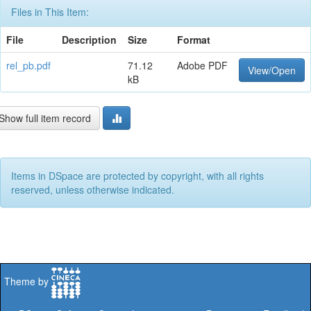
Files in This Item:
File
Description
Size
Format
rel_pb.pdf
71.12
Adobe PDF
View/Open
kB
Show full item record
Items in DSpace are protected by copyright, with all rights
reserved, unless otherwise indicated.
Theme by