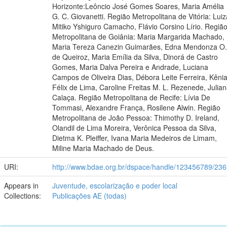
Horizonte:Leôncio José Gomes Soares, Maria Amélia
G. C. Giovanetti. Região Metropolitana de Vitória: Luiz
Mitiko Yshiguro Camacho, Flávio Corsino Lírio. Regiã
Metropolitana de Goiânia: Maria Margarida Machado,
Maria Tereza Canezin Guimarães, Edna Mendonza O.
de Queiroz, Maria Emília da Silva, Dinorá de Castro
Gomes, Maria Dalva Pereira e Andrade, Luciana
Campos de Oliveira Dias, Débora Leite Ferreira, Kêni
Félix de Lima, Caroline Freitas M. L. Rezenede, Julia
Calaça. Região Metropolitana de Recife: Lívia De
Tommasi, Alexandre França, Rosilene Alwin. Região
Metropolitana de João Pessoa: Thimothy D. Ireland,
Olandil de Lima Moreira, Verônica Pessoa da Silva,
Dietma K. Pleiffer, Ivana Maria Medeiros de Limam,
Miline Maria Machado de Deus.
URI:
http://www.bdae.org.br/dspace/handle/123456789/23
Appears in
Juventude, escolarização e poder local
Collections:
Publicações AE (todas)