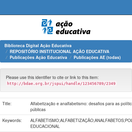
Skip
navigation
Biblioteca Digital Ação Educativa
REPOSITÓRIO INSTITUCIONAL AÇÃO EDUCATIVA
Publicações Ação Educativa
Publicações AE (todas)
Please use this identifier to cite or link to this item:
http://bdae.org.br/jspui/handle/123456789/2349
Title:
Alfabetização e analfabetismo: desafios para as políti
públicas
Keywords:
ALFABETISMO;ALFABETIZAÇÃO;ANALFABETOS;POL
EDUCACIONAL